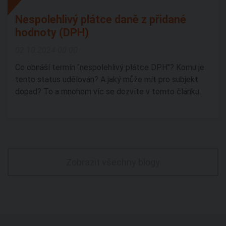
Nespolehlivý plátce daně z přidané
hodnoty (DPH)
02.10.2024 00:00
Co obnáší termín "nespolehlivý plátce DPH"? Komu je
tento status udělován? A jaký může mít pro subjekt
dopad? To a mnohem víc se dozvíte v tomto článku.
Zobrazit všechny blogy