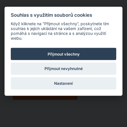
PERSONÁLNÍ SLUŽBY -
Souhlas s využitím souborů cookies
VYHLEDÁVÁNÍ
Když kliknete na "Přijmout všechny“, poskytnete tím
souhlas k jejich ukládání na vašem zařízení, což
ZAMĚSTNANCŮ
pomáhá s navigací na stránce a s analýzou využití
webu.
Pro naší účetní a poradenskou skupinu jsme vytvořili
Přijmout všechny
oddělení recruitmentu, neboli vyhledávání
zaměstnanců. Nyní zázemí a zkušenosti tohoto
Přijmout nevyhnutné
oddělení nabízíme i Vám.
Nastavení
Zjistit více