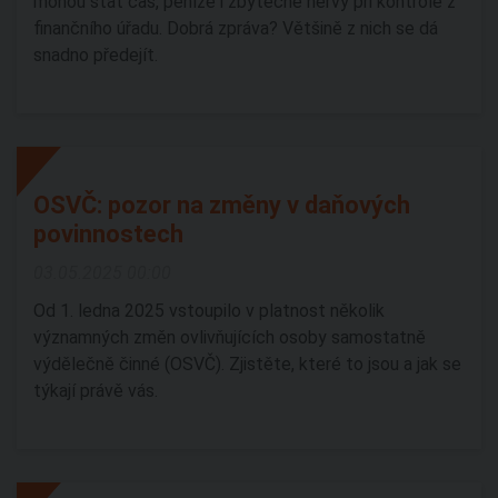
mohou stát čas, peníze i zbytečné nervy při kontrole z
finančního úřadu. Dobrá zpráva? Většině z nich se dá
snadno předejít.
OSVČ: pozor na změny v daňových
povinnostech
03.05.2025 00:00
Od 1. ledna 2025 vstoupilo v platnost několik
významných změn ovlivňujících osoby samostatně
výdělečně činné (OSVČ). Zjistěte, které to jsou a jak se
týkají právě vás.