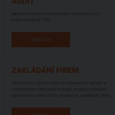
AUDIT
Nabízíme ověření účetní závěrky auditorem, a to i
podle standardů IFRS.
Zjistit více
ZAKLÁDÁNÍ FIREM
Založení s.r.o. během týdne a s minimálními náklady a
třemi podpisy nebo ještě rychlejší prodej již existující
společnosti a další služby spojené se zakládáním firem.
Zjistit více