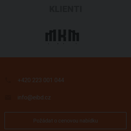
KLIENTI

+420 223 001 044

info@eibd.cz
Požádat o cenovou nabídku